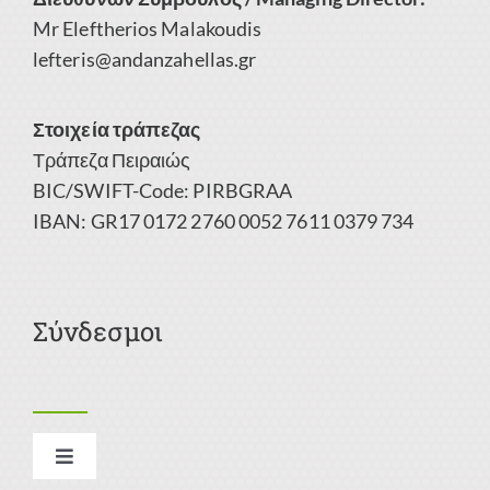
Mr Eleftherios Malakoudis
lefteris@andanzahellas.gr
Στοιχεία τράπεζας
Τράπεζα Πειραιώς
BIC/SWIFT-Code: PIRBGRAA
IBAN: GR17 0172 2760 0052 7611 0379 734
Σύνδεσμοι
Toggle