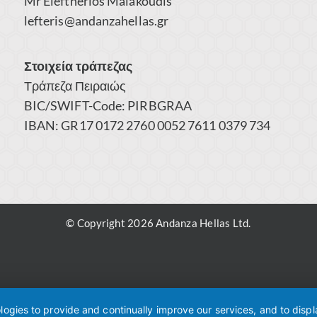
Mr Eleftherios Malakoudis
lefteris@andanzahellas.gr
Στοιχεία τράπεζας
Τράπεζα Πειραιώς
BIC/SWIFT-Code: PIRBGRAA
IBAN: GR17 0172 2760 0052 7611 0379 734
© Copyright 2026 Andanza Hellas Ltd.
ologies to provide and continually improve our services, and to disp