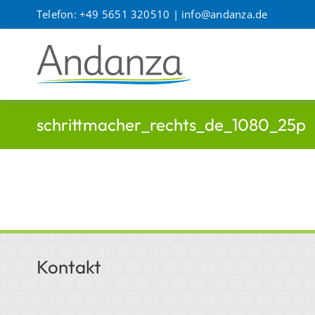
Zum
Telefon: +49 5651 320510 |
info@andanza.de
Inhalt
springen
schrittmacher_rechts_de_1080_25p
Kontakt