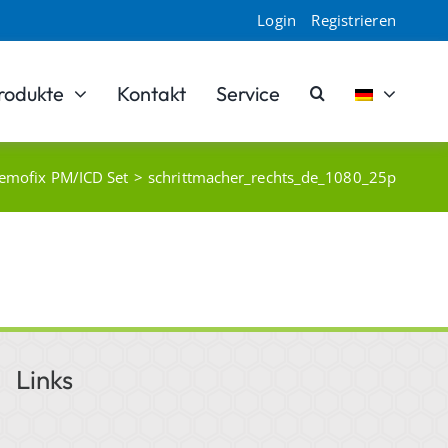
Login
Registrieren
rodukte
Kontakt
Service
emofix PM/ICD Set
schrittmacher_rechts_de_1080_25p
Links