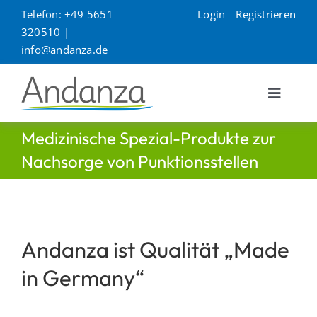
Zum
Telefon: +49 5651
Login
Registrieren
Inhalt
320510 |
springen
info@andanza.de
Toggle
Navigat
Unternehmen
Medizinische Spezial-Produkte zur
Nachsorge von Punktionsstellen
Produkte
Kontakt
Andanza ist Qualität „Made
Service
in Germany“
Suche