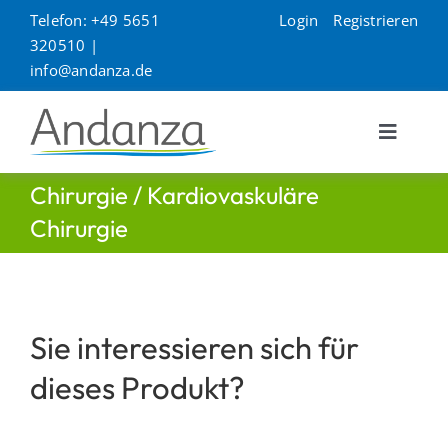
Zum
Telefon: +49 5651
Login
Registrieren
Inhalt
320510 |
springen
info@andanza.de
Toggle
Navigat
Unternehmen
Chirurgie / Kardiovaskuläre
Chirurgie
Produkte
Kontakt
Sie interessieren sich für
dieses Produkt?
Service
Suche