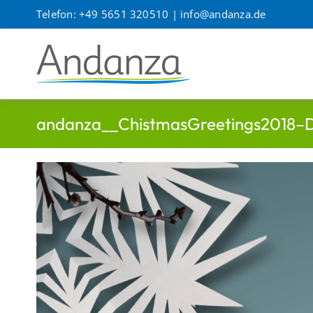
Zum
Telefon: +49 5651 320510 |
info@andanza.de
Inhalt
springen
andanza__ChistmasGreetings2018–
Video-
Player