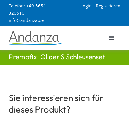
Zum
Telefon: +49 5651
Login
Registrieren
Inhalt
320510 |
springen
info@andanza.de
Toggle
Navigat
Unternehmen
Premofix_Glider S Schleusenset
Produkte
Kontakt
Sie interessieren sich für
dieses Produkt?
Service
Suche