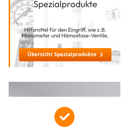
Spezialprodukte
Hilfsmittel für den Eingriff, wie z.B.
Manometer und Hämostase-Ventile.
Übersicht Spezialprodukte