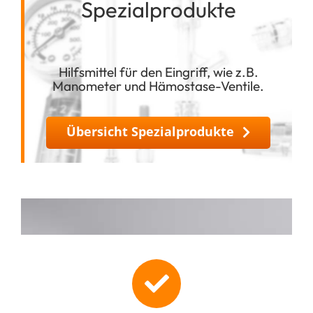
Spezialprodukte
Hilfsmittel für den Eingriff, wie z.B.
Manometer und Hämostase-Ventile.
Übersicht Spezialprodukte