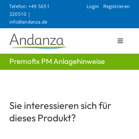
Zum
Telefon: +49 5651
Login
Registrieren
Inhalt
320510 |
springen
info@andanza.de
Toggle
Navigat
Unternehmen
Premofix PM Anlagehinweise
Produkte
Kontakt
Sie interessieren sich für
dieses Produkt?
Service
Suche