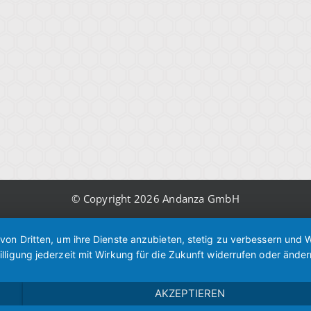
© Copyright 2026 Andanza GmbH
 von Dritten, um ihre Dienste anzubieten, stetig zu verbessern un
lligung jederzeit mit Wirkung für die Zukunft widerrufen oder änder
AKZEPTIEREN