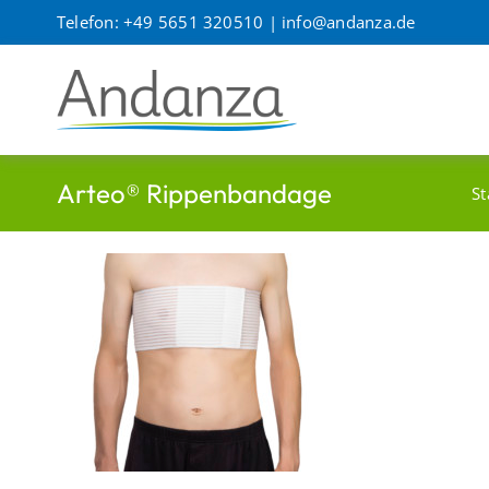
Zum
Telefon: +49 5651 320510 |
info@andanza.de
Inhalt
springen
Arteo® Rippenbandage
St