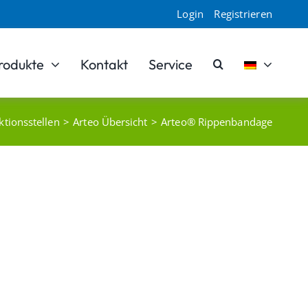
Login
Registrieren
rodukte
Kontakt
Service
tionsstellen
Arteo Übersicht
Arteo® Rippenbandage